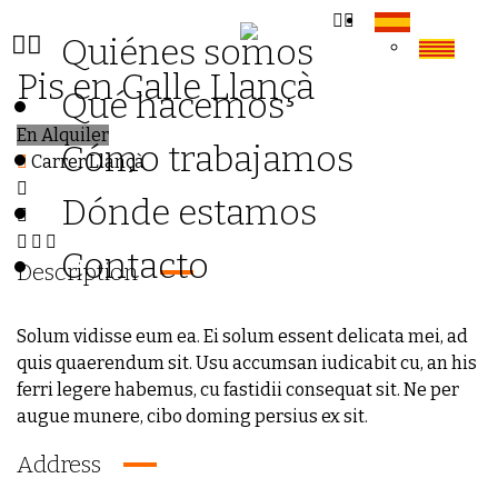
Quiénes somos
Pis en Calle Llançà
Qué hacemos
En Alquiler
Cómo trabajamos
Carrer Llançà
Dónde estamos
Contacto
Description
Solum vidisse eum ea. Ei solum essent delicata mei, ad
quis quaerendum sit. Usu accumsan iudicabit cu, an his
ferri legere habemus, cu fastidii consequat sit. Ne per
augue munere, cibo doming persius ex sit.
Address