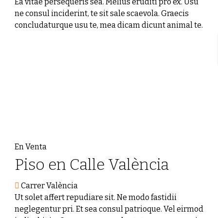
Ea vitae persequeris sea. Melius eruditi pro ex. Usu
ne consul inciderint, te sit sale scaevola. Graecis
concludaturque usu te, mea dicam dicunt animal te.
En Venta
Piso en Calle València
Carrer València
Ut solet affert repudiare sit. Ne modo fastidii
neglegentur pri. Et sea consul patrioque. Vel eirmod