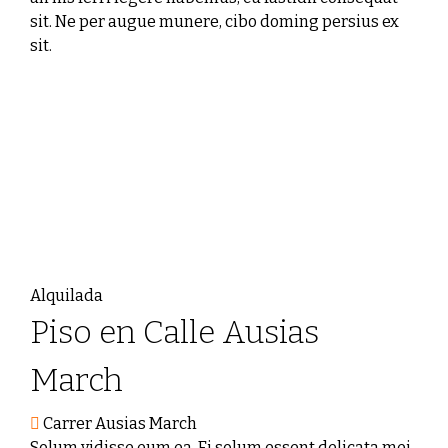
sit. Ne per augue munere, cibo doming persius ex
sit.
Alquilada
Piso en Calle Ausias
March
Carrer Ausias March
Solum vidisse eum ea. Ei solum essent delicata mei,