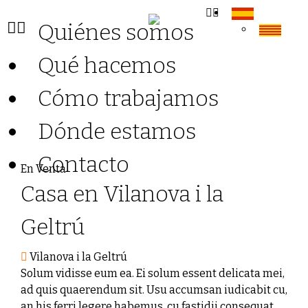
Quiénes somos
Qué hacemos
Cómo trabajamos
Dónde estamos
Contacto
En Venta
Casa en Vilanova i la
Geltrú
Vilanova i la Geltrú
Solum vidisse eum ea. Ei solum essent delicata mei,
ad quis quaerendum sit. Usu accumsan iudicabit cu,
an his ferri legere habemus, cu fastidii consequat