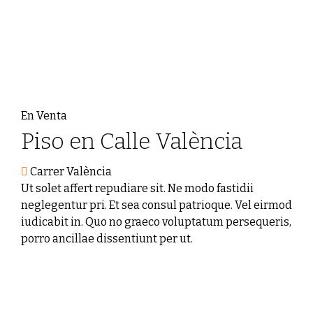
En Venta
Piso en Calle València
Carrer València
Ut solet affert repudiare sit. Ne modo fastidii
neglegentur pri. Et sea consul patrioque. Vel eirmod
iudicabit in. Quo no graeco voluptatum persequeris,
porro ancillae dissentiunt per ut.