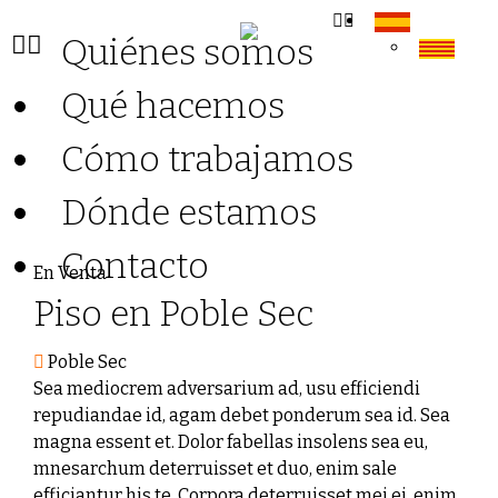
Quiénes somos
Qué hacemos
Cómo trabajamos
Dónde estamos
Contacto
En Venta
Piso en Poble Sec
Poble Sec
Sea mediocrem adversarium ad, usu efficiendi
repudiandae id, agam debet ponderum sea id. Sea
magna essent et. Dolor fabellas insolens sea eu,
mnesarchum deterruisset et duo, enim sale
efficiantur his te. Corpora deterruisset mei ei, enim