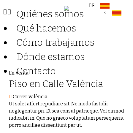
Quiénes somos
Qué hacemos
Cómo trabajamos
Dónde estamos
Contacto
En Venta
Piso en Calle València
Carrer València
Ut solet affert repudiare sit. Ne modo fastidii
neglegentur pri. Et sea consul patrioque. Vel eirmod
iudicabit in. Quo no graeco voluptatum persequeris,
porro ancillae dissentiunt per ut.