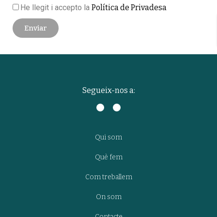
He llegit i accepto la
Política de Privadesa
Enviar
Segueix-nos a:
Qui som
Què fem
Com treballem
On som
Contacte